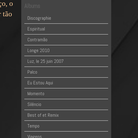
ço, o
Albums
r tão
Discographie
Espiritual
Contramão
Longe 2010
Luz, le 25 juin 2007
Palco
Eu Estou Aqui
Momento
Silêncio
Best of et Remix
Tempo
Viagens