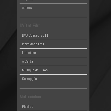
Autres
DVD et Film
DVD Coliseu 2011
Intimidade DVD
La Lettre
A Carta
Musique de Films
Corrupção
Multimédias
Playlist