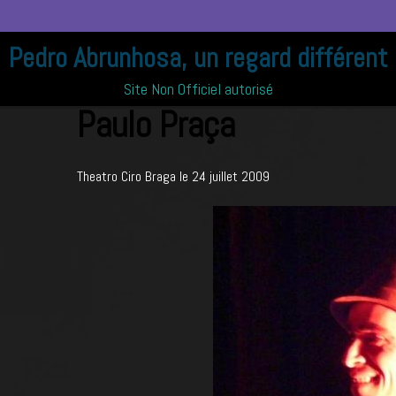
Pedro Abrunhosa, un regard différent
Accueil
Album photo
Comité Caviar
Paulo Praça
Site Non Officiel autorisé
Paulo Praça
Theatro Ciro Braga le 24 juillet 2009