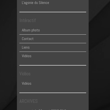
L'agonie du Silence
Intéractif
Album photo
Contact
Liens
Vidéos
Vidéos
Vidéos
ARCHIVES